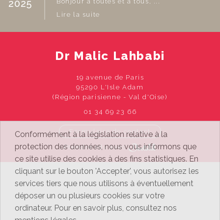
2025
Bonjour à toutes et à tous, ...
Lire la suite
Dr Malic Lahbabi
19 avenue de Paris
95290 L'Isle Adam
(Région parisienne - Val d'Oise)
01 34 69 23 66
Formulaire de contact
Conformément à la législation relative à la
protection des données, nous vous informons que
Prendre rdv avec
ce site utilise des cookies à des fins statistiques. En
cliquant sur le bouton 'Accepter', vous autorisez les
services tiers que nous utilisons à éventuellement
déposer un ou plusieurs cookies sur votre
ordinateur. Pour en savoir plus, consultez nos