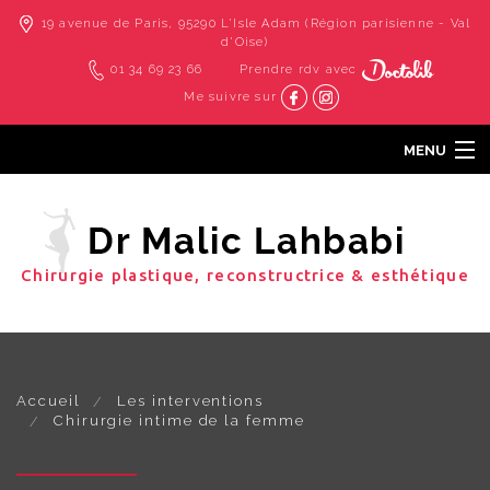
19 avenue de Paris, 95290 L'Isle Adam (Région parisienne - Val
d'Oise)
01 34 69 23 66
Prendre rdv avec
Me suivre sur
MENU
Accueil
Dr Malic Lahbabi
Cabinet & cliniques
Chirurgie plastique, reconstructrice & esthétique
Les interventions
Les techniques douces
Photos
Contact
Accueil
Les interventions
Chirurgie intime de la femme