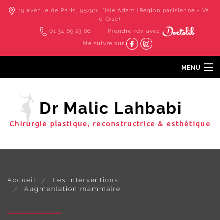
19 avenue de Paris, 95290 L'Isle Adam (Région parisienne - Val
d'Oise)
01 34 69 23 66
Prendre rdv avec
Me suivre sur
MENU
Accueil
Dr Malic Lahbabi
Cabinet & cliniques
Chirurgie plastique, reconstructrice & esthétique
Les interventions
Les techniques douces
Photos
Contact
Accueil
Les interventions
Augmentation mammaire