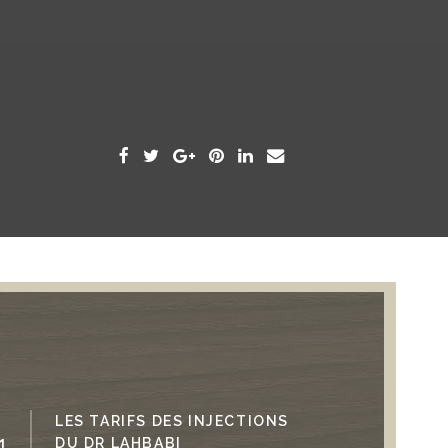
LES TARIFS DES INJECTIONS
LE 
12 12
1
Les
DU DR LAHBABI