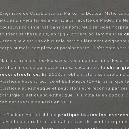
Originaire de Casablanca au Maroc, le Docteur Malic Lahb
études universitaires à Paris, à la Faculté de Médecine N
poursuivi son internat dans de nombreux services hospitali
soutient sa thèse puis, en 1998, obtient brillamment sa
qu
Parce que c’est une chirurgie particulièrement exigeante 
corps humain complexe et passionnante, il s’oriente vers l
Mais des rencontres décisives avec quelques uns des plus 
le chemin de ce qui deviendra sa spécialité : la
chirurgi
reconstructrice
. En 2000, il obtient alors son diplôme 
Plastique Recontructrice et Esthétique (CPRE) ainsi que 
plastique et esthétique et peut alors être reconnu par ses 
chirurgie plastique et esthétique. Il s’installe en 2002 à 
cabinet avenue de Paris en 2011.
Le Docteur Malic Lahbabi
pratique toutes les intervent
travaille en étroite collaboration avec de nombreux pratic
cadre notamment de prise en charge pluridisciplinaire de 