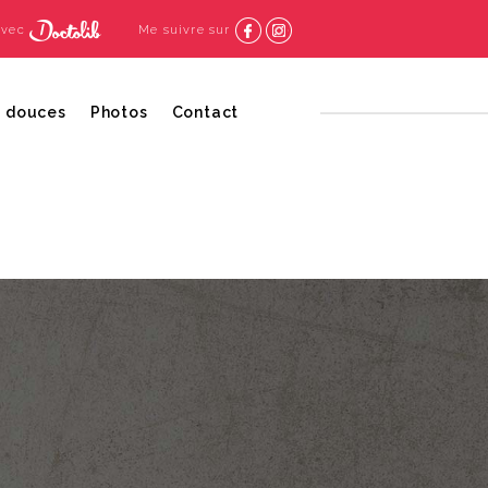
avec
Me suivre sur
s douces
Photos
Contact
ronique et Radiesse
uette
e
njections