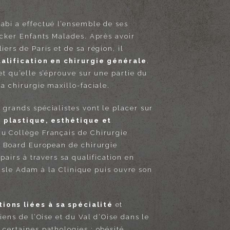
abi a effectué l’ensemble de ses
ecker Enfants Malades. Après avoir
ers de Paris et de sa région, il
alification en chirurgie générale
.
et qu’elle s’éprouve sur une partie du
a chirurgie maxillo-faciale.
grands spécialistes vont le placer sur
e plastique, esthétique et
du Collège Français de Chirurgie
le Board European de chirurgie
pairs à travers sa qualification en
l’Isle Adam à la Clinique puis ouvre son
ions liées à sa spécialité
et
iens de l’Oise et du Val d’Oise dans le
certaines pathologies : obésité,