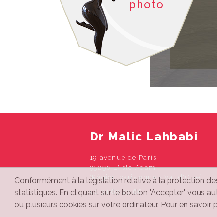
photo
du site URGOTOUCH...
2020
ahbabi ré
Lire la suite
Dr Malic Lahbabi
19 avenue de Paris
95290 L'Isle Adam
(Région parisienne - Val d'Oise)
Conformément à la législation relative à la protection de
statistiques. En cliquant sur le bouton 'Accepter', vous a
01 34 69 23 66
ou plusieurs cookies sur votre ordinateur. Pour en savoir