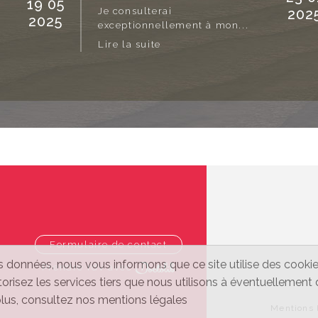
19 05
202
Je consulterai
2025
exceptionnellement à mon...
Lire la suite
Formulaire de contact
s données, nous vous informons que ce site utilise des cookie
Prendre rdv avec
utorisez les services tiers que nous utilisons à éventuellemen
 plus, consultez nos mentions légales
Mentions 