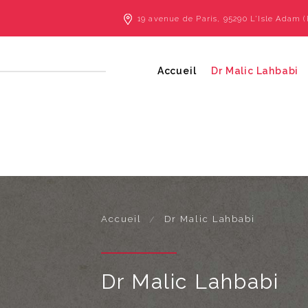
19 avenue de Paris, 95290 L'Isle Adam (
Accueil
Dr Malic Lahbabi
Accueil
Dr Malic Lahbabi
Dr Malic Lahbabi