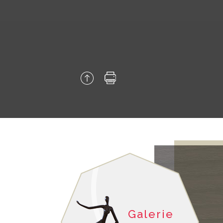
 OUVERT
LASER URGOTOUCH
Galerie
23 05
La photo de la page d'accueil