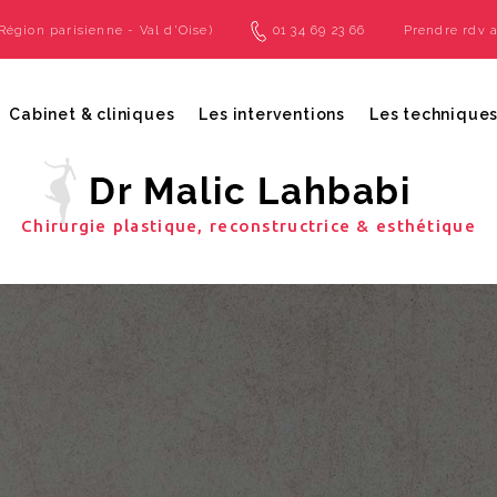
Région parisienne - Val d'Oise)
01 34 69 23 66
Prendre rdv 
Cabinet & cliniques
Les interventions
Les technique
Le cabinet
Chirurgie esthétique des seins
Acide hyalu
La clinique Conti ELSAN à L'Isle-Adam (95)
Chirurgie esthétique de la silho
Cryolipolys
Chirurgie plastique, reconstructrice & esthétique
La clinique Saint-Louis ELSAN - Poissy (78)
Chirurgie esthétique du visage
Botox
Chirurgie de l'homme
Tarifs des i
Chirurgie intime de la femme
Tarifs