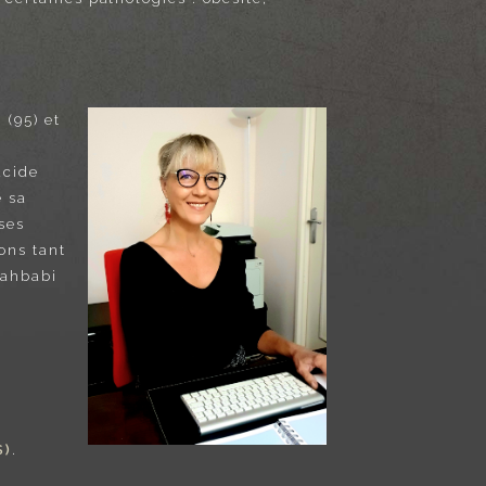
 (95) et
acide
e sa
ses
ons tant
Lahbabi
S)
.