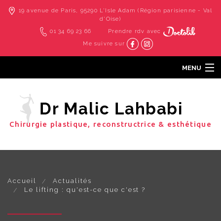
19 avenue de Paris, 95290 L'Isle Adam (Région parisienne - Val
d'Oise)
01 34 69 23 66
Prendre rdv avec
Me suivre sur
MENU
Accueil
Dr Malic Lahbabi
Cabinet & cliniques
Chirurgie plastique, reconstructrice & esthétique
Les interventions
Les techniques douces
Photos
Contact
Accueil
Actualités
Le lifting : qu'est-ce que c'est ?